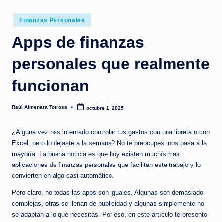
a
hábitos
s
Publicado
que
Finanzas Personales
en
y
sí
Apps de finanzas
funcionan.
a
personales que realmente
|
L
funcionan
o
Raúl Almenara Torrosa
octubre 1, 2025
Publicado
s
por
m
¿Alguna vez has intentado controlar tus gastos con una libreta o con
Excel, pero lo dejaste a la semana? No te preocupes, nos pasa a la
it
mayoría. La buena noticia es que hoy existen muchísimas
o
aplicaciones de finanzas personales que facilitan este trabajo y lo
convierten en algo casi automático.
s
Pero claro, no todas las apps son iguales. Algunas son demasiado
s
complejas, otras se llenan de publicidad y algunas simplemente no
o
se adaptan a lo que necesitas. Por eso, en este artículo te presento