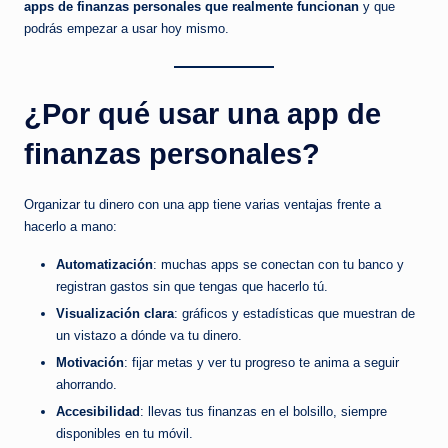
apps de finanzas personales que realmente funcionan
y que
b
podrás empezar a usar hoy mismo.
r
e
¿Por qué usar una app de
el
d
finanzas personales?
i
Organizar tu dinero con una app tiene varias ventajas frente a
n
hacerlo a mano:
e
Automatización
: muchas apps se conectan con tu banco y
r
registran gastos sin que tengas que hacerlo tú.
o
Visualización clara
: gráficos y estadísticas que muestran de
un vistazo a dónde va tu dinero.
q
Motivación
: fijar metas y ver tu progreso te anima a seguir
u
ahorrando.
e
Accesibilidad
: llevas tus finanzas en el bolsillo, siempre
disponibles en tu móvil.
d