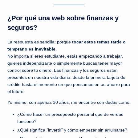
b
r
¿Por qué una web sobre finanzas y
e
seguros?
el
La respuesta es sencilla: porque
tocar estos temas tarde o
d
temprano es inevitable
.
i
No importa si eres estudiante, estás empezando a trabajar,
quieres independizarte o simplemente buscas tener mayor
n
control sobre tu dinero. Las finanzas y los seguros están
e
presentes en nuestra vida diaria: desde la primera tarjeta de
r
crédito hasta el momento en que pensamos en un ahorro para
el futuro.
o
Yo mismo, con apenas 30 años, me encontré con dudas como:
q
¿Cómo hacer un presupuesto personal que de verdad
u
funcione?
e
¿Qué significa “invertir” y cómo empezar sin arruinarse?
d