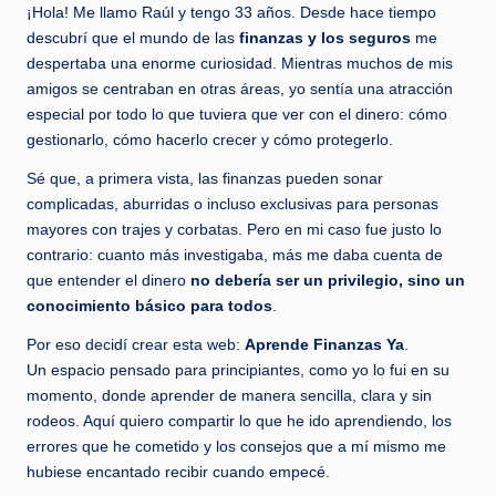
a
¡Hola! Me llamo Raúl y tengo 33 años. Desde hace tiempo
hábitos
s
descubrí que el mundo de las
finanzas y los seguros
me
que
despertaba una enorme curiosidad. Mientras muchos de mis
y
sí
amigos se centraban en otras áreas, yo sentía una atracción
funcionan.
a
especial por todo lo que tuviera que ver con el dinero: cómo
gestionarlo, cómo hacerlo crecer y cómo protegerlo.
|
L
Sé que, a primera vista, las finanzas pueden sonar
complicadas, aburridas o incluso exclusivas para personas
o
mayores con trajes y corbatas. Pero en mi caso fue justo lo
s
contrario: cuanto más investigaba, más me daba cuenta de
que entender el dinero
no debería ser un privilegio, sino un
m
conocimiento básico para todos
.
it
Por eso decidí crear esta web:
Aprende Finanzas Ya
.
o
Un espacio pensado para principiantes, como yo lo fui en su
momento, donde aprender de manera sencilla, clara y sin
s
rodeos. Aquí quiero compartir lo que he ido aprendiendo, los
s
errores que he cometido y los consejos que a mí mismo me
o
hubiese encantado recibir cuando empecé.