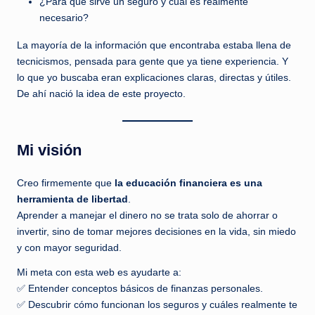
¿Para qué sirve un seguro y cuál es realmente
e
necesario?
b
La mayoría de la información que encontraba estaba llena de
tecnicismos, pensada para gente que ya tiene experiencia. Y
e
lo que yo buscaba eran explicaciones claras, directas y útiles.
s
De ahí nació la idea de este proyecto.
o
lv
Mi visión
i
d
Creo firmemente que
la educación financiera es una
herramienta de libertad
.
a
Aprender a manejar el dinero no se trata solo de ahorrar o
r
invertir, sino de tomar mejores decisiones en la vida, sin miedo
y con mayor seguridad.
y
a
Mi meta con esta web es ayudarte a:
✅ Entender conceptos básicos de finanzas personales.
✅ Descubrir cómo funcionan los seguros y cuáles realmente te