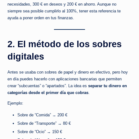
necesidades, 300 € en deseos y 200 € en ahorro. Aunque no
e
siempre sea posible cumplirlo al 100%, tener esta referencia te
b
ayuda a poner orden en tus finanzas.
e
s
2. El método de los sobres
o
digitales
lv
i
Antes se usaba con sobres de papel y dinero en efectivo, pero hoy
d
en día puedes hacerlo con aplicaciones bancarias que permiten
crear “subcuentas” o “apartados”. La idea es
separar tu dinero en
a
categorías desde el primer día que cobras
.
r
Ejemplo:
y
Sobre de “Comida” → 200 €
a
Sobre de “Transporte” → 80 €
Sobre de “Ocio” → 150 €