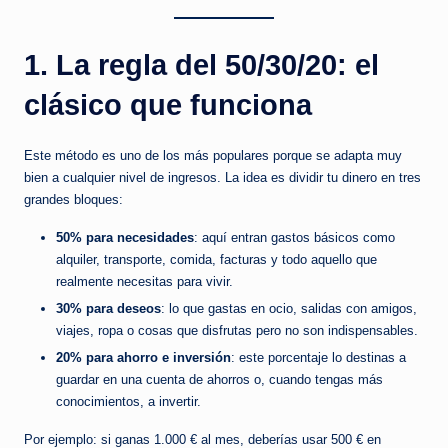
b
r
1. La regla del 50/30/20: el
e
clásico que funciona
el
d
Este método es uno de los más populares porque se adapta muy
i
bien a cualquier nivel de ingresos. La idea es dividir tu dinero en tres
grandes bloques:
n
50% para necesidades
: aquí entran gastos básicos como
e
alquiler, transporte, comida, facturas y todo aquello que
r
realmente necesitas para vivir.
o
30% para deseos
: lo que gastas en ocio, salidas con amigos,
viajes, ropa o cosas que disfrutas pero no son indispensables.
q
20% para ahorro e inversión
: este porcentaje lo destinas a
u
guardar en una cuenta de ahorros o, cuando tengas más
conocimientos, a invertir.
e
d
Por ejemplo: si ganas 1.000 € al mes, deberías usar 500 € en