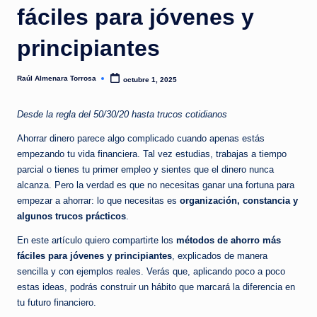
a
fáciles para jóvenes y
hábitos
s
que
principiantes
y
sí
funcionan.
a
Raúl Almenara Torrosa
octubre 1, 2025
Publicado
|
por
L
Desde la regla del 50/30/20 hasta trucos cotidianos
o
Ahorrar dinero parece algo complicado cuando apenas estás
empezando tu vida financiera. Tal vez estudias, trabajas a tiempo
s
parcial o tienes tu primer empleo y sientes que el dinero nunca
m
alcanza. Pero la verdad es que no necesitas ganar una fortuna para
empezar a ahorrar: lo que necesitas es
organización, constancia y
it
algunos trucos prácticos
.
o
En este artículo quiero compartirte los
métodos de ahorro más
s
fáciles para jóvenes y principiantes
, explicados de manera
sencilla y con ejemplos reales. Verás que, aplicando poco a poco
s
estas ideas, podrás construir un hábito que marcará la diferencia en
o
tu futuro financiero.