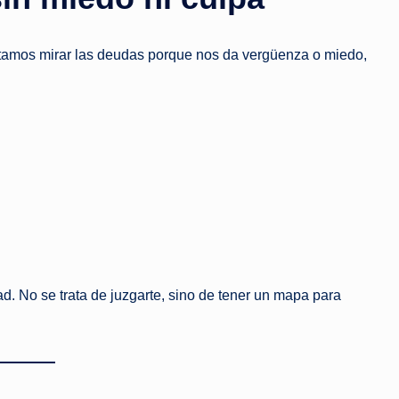
e
r
itamos mirar las deudas porque nos da vergüenza o miedo,
o
q
u
e
d
e
d. No se trata de juzgarte, sino de tener un mapa para
b
e
s