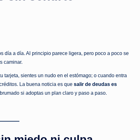
it
o
s
s
o
a a día. Al principio parece ligera, pero poco a poco se
s caminar.
b
tu tarjeta, sientes un nudo en el estómago; o cuando entra
r
 créditos. La buena noticia es que
salir de deudas es
e
abrumado si adoptas un plan claro y paso a paso.
el
di
n
sin miedo ni culpa