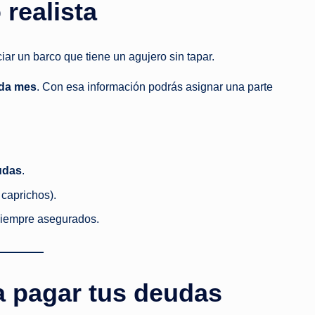
realista
ol
vi
ar un barco que tiene un agujero sin tapar.
d
ada mes
. Con esa información podrás asignar una parte
a
r
y
udas
.
a
 caprichos).
siempre asegurados.
a pagar tus deudas