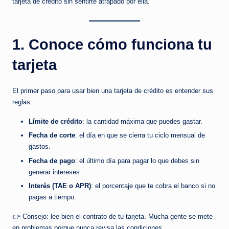
tarjeta de crédito sin sentirte atrapado por ella.
b
r
e
1. Conoce cómo funciona tu
el
tarjeta
d
i
El primer paso para usar bien una tarjeta de crédito es entender sus
reglas:
n
Límite de crédito
: la cantidad máxima que puedes gastar.
e
Fecha de corte
: el día en que se cierra tu ciclo mensual de
r
gastos.
o
Fecha de pago
: el último día para pagar lo que debes sin
generar intereses.
q
Interés (TAE o APR)
: el porcentaje que te cobra el banco si no
u
pagas a tiempo.
e
👉 Consejo: lee bien el contrato de tu tarjeta. Mucha gente se mete
d
en problemas porque nunca revisa las condiciones.