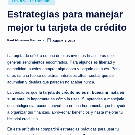
a
Finanzas Personales
hábitos
en
s
Estrategias para manejar
que
y
sí
mejor tu tarjeta de crédito
funcionan.
a
|
Raúl Almenara Torrosa
octubre 1, 2025
Publicado
por
L
La tarjeta de crédito es uno de esos inventos financieros que
o
generan sentimientos encontrados. Para algunos es libertad y
s
comodidad: puedes comprar algo ahora y pagarlo después. Para
otros es una fuente de estrés: intereses altos, cuotas que se
m
acumulan y deudas que parecen no acabar nunca.
it
La verdad es que
la tarjeta de crédito no es ni buena ni mala en
o
sí misma
, lo importante es cómo la uses. Si aprendes a manejarla
con inteligencia, puede convertirse en una herramienta que te ayude
s
a organizar tus finanzas, aprovechar beneficios y hasta mejorar tu
s
historial crediticio.
o
En este artículo te compartiré estrategias prácticas para usar tu