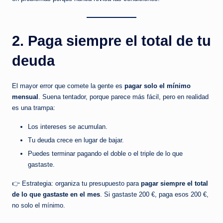
e
b
2. Paga siempre el total de tu
e
deuda
s
o
El mayor error que comete la gente es
pagar solo el mínimo
lv
mensual
. Suena tentador, porque parece más fácil, pero en realidad
es una trampa:
i
d
Los intereses se acumulan.
Tu deuda crece en lugar de bajar.
a
Puedes terminar pagando el doble o el triple de lo que
r
gastaste.
y
👉 Estrategia: organiza tu presupuesto para
pagar siempre el total
a
de lo que gastaste en el mes
. Si gastaste 200 €, paga esos 200 €,
no solo el mínimo.